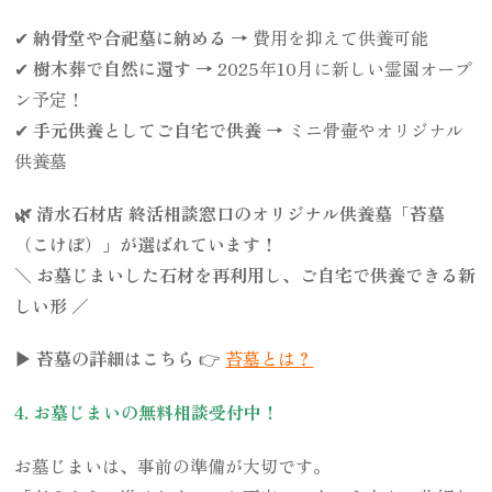
✔
納骨堂や合祀墓に納める
→ 費用を抑えて供養可能
✔
樹木葬で自然に還す
→ 2025年10月に新しい霊園オープ
ン予定！
✔
手元供養としてご自宅で供養
→ ミニ骨壷やオリジナル
供養墓
🌿 清水石材店 終活相談窓口のオリジナル供養墓「苔墓
（こけぼ）」が選ばれています！
＼
お墓じまいした石材を再利用し、ご自宅で供養できる新
しい形
／
▶ 苔墓の詳細はこちら
👉
苔墓とは？
4. お墓じまいの無料相談受付中！
お墓じまいは、事前の準備が大切です。