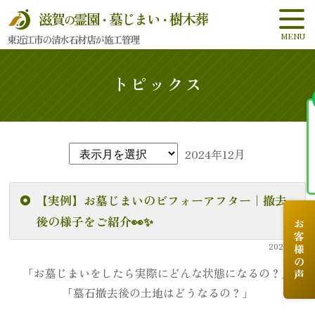
滋賀
霊園
墓じまい
樹木葬
の
・
・
東近江市の清水石材店が施工管理
トピックス
2024年12月
【実例】お墓じまいのビフォーアフター｜撤去
後の様子をご紹介👀✨
お客様の声
2024.12.2
「お墓じまいをしたら実際にどんな状態になるの？」
「墓石撤去後の土地はどうなるの？」