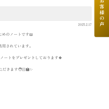
お客様の声
2025.2.17
ためのノートです📖
活用されています。
ノートを
プレゼント
しております🍀
ます🧑🏻‍🏫✨