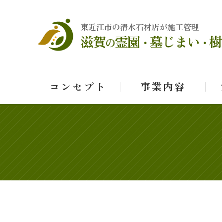
東近江市の清水石材店が施工管理
滋賀
霊園
墓じまい
樹
の
・
・
コンセプト
事業内容