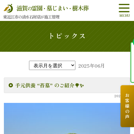
滋賀
霊園
墓じまい
樹木葬
の
・
・
東近江市の清水石材店が施工管理
トピックス
2025年06月
手元供養 “苔墓” のご紹介🌳✨
お客様の声
2025.6.30