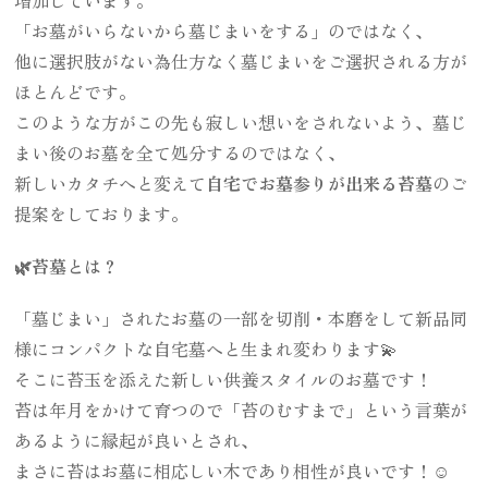
「お墓がいらないから墓じまいをする」のではなく、
他に選択肢がない為仕方なく墓じまいをご選択される方が
ほとんどです。
このような方がこの先も寂しい想いをされないよう、墓じ
まい後のお墓を全て処分するのではなく、
新しいカタチへと変えて
自宅でお墓参りが出来る苔墓
のご
提案をしております。
🌿苔墓とは？
「墓じまい」されたお墓の一部を切削・本磨をして新品同
様にコンパクトな自宅墓へと生まれ変わります💫
そこに苔玉を添えた新しい供養スタイルのお墓です！
苔は年月をかけて育つので「苔のむすまで」という言葉が
あるように縁起が良いとされ、
まさに苔はお墓に相応しい木であり相性が良いです！☺️