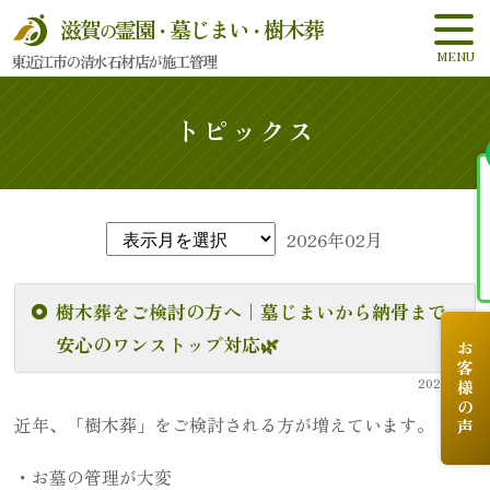
滋賀
霊園
墓じまい
樹木葬
の
・
・
東近江市の清水石材店が施工管理
トピックス
2026年02月
樹木葬をご検討の方へ｜墓じまいから納骨まで
安心のワンストップ対応🌿
お客様の声
2026.2.16
近年、「樹木葬」をご検討される方が増えています。
・お墓の管理が大変