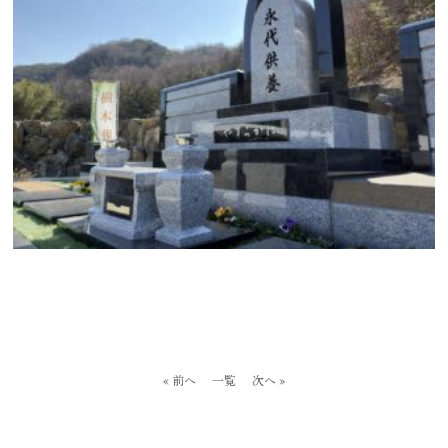
« 前へ
一覧
次へ »