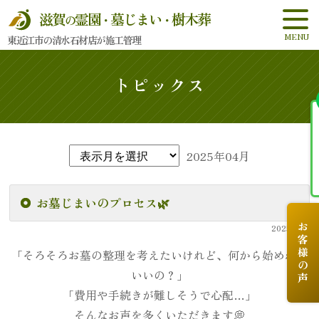
滋賀
霊園
墓じまい
樹木葬
の
・
・
東近江市の清水石材店が施工管理
トピックス
2025年04月
お墓じまいのプロセス🌿
お客様の声
2025.4.28
「そろそろお墓の整理を考えたいけれど、何から始めれば
いいの？」
「費用や手続きが難しそうで心配…」
そんなお声を多くいただきます💭