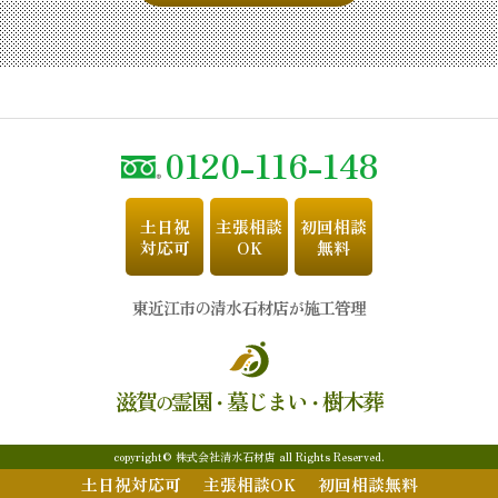
0120-116-148
土日祝
主張相談
初回相談
対応可
OK
無料
東近江市の清水石材店が施工管理
滋賀
霊園
墓じまい
樹木葬
の
・
・
copyright© 株式会社清水石材店 all Rights Reserved.
土日祝対応可
主張相談OK
初回相談無料