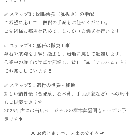
✅
ステップ3：閉眼供養（魂抜き）の手配
ご希望に応じて、僧侶の手配もお任せください。
ご先祖様に感謝を込めて、しっかりと儀式を行います。
✅
ステップ4：墓石の撤去工事
墓石や基礎を丁寧に撤去し、
更地に戻して返還
します。
作業中の様子は写真で記録し、後日「施工アルバム」とし
てお渡ししています📒
✅
ステップ5：遺骨の供養・移動
新しい納骨先（合祀墓、樹木葬、手元供養など）への納骨
もご提案できます。
2025年内には当店オリジナルの樹木葬霊園もオープン予
定です🌳
🌸 お墓じまいで、未来の安心を🌸