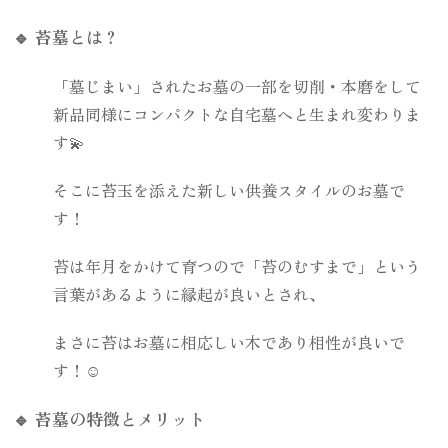
🔹 苔墓とは？
「墓じまい」されたお墓の一部を切削・本磨をして
新品同様にコンパクトな自宅墓へと生まれ変わりま
す💫
そこに苔玉を添えた新しい供養スタイルのお墓で
す！
苔は年月をかけて育つので「苔のむすまで」という
言葉があるように縁起が良いとされ、
まさに苔はお墓に相応しい木であり相性が良いで
す！☺️
🔹 苔墓の特徴とメリット