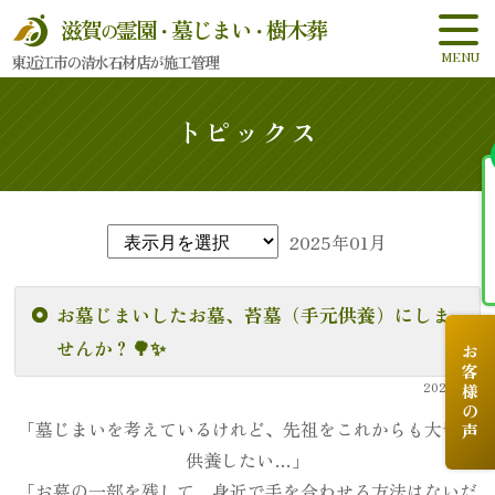
滋賀
霊園
墓じまい
樹木葬
の
・
・
東近江市の清水石材店が施工管理
トピックス
2025年01月
お墓じまいしたお墓、苔墓（手元供養）にしま
せんか？🌳✨
お客様の声
2025.1.20
「墓じまいを考えているけれど、先祖をこれからも大切に
供養したい…」
「お墓の一部を残して、身近で手を合わせる方法はないだ